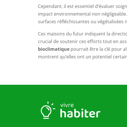
Cependant, il est essentiel d’évaluer soi
impact environnemental non négligeable
surfaces réfléchissantes ou végétalisées n
Ces maisons du futur indiquent la directi
crucial de soutenir ces efforts tout en as
bioclimatique
pourrait être la clé pour al
montrent qu’elles ont un potentiel certai