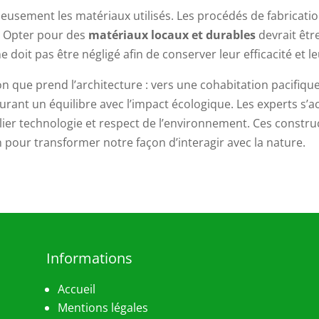
gneusement les matériaux utilisés. Les procédés de fabricat
. Opter pour des
matériaux locaux et durables
devrait être
e doit pas être négligé afin de conserver leur efficacité et
on que prend l’architecture : vers une cohabitation pacifiqu
surant un équilibre avec l’impact écologique. Les experts s’
lier technologie et respect de l’environnement. Ces constructi
n pour transformer notre façon d’interagir avec la nature.
Informations
Accueil
Mentions légales